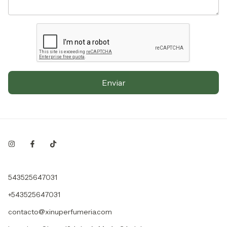
Enviar
543525647031
+543525647031
contacto@xinuperfumeria.com