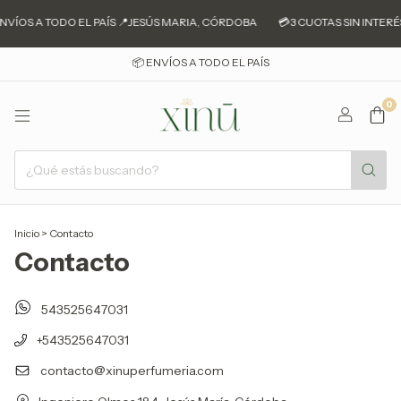
ENVÍOS A TODO EL PAÍS 📍JESÚS MARIA, CÓRDOBA
💳3 CUOTAS SIN INTERÉ
📦 ENVÍOS A TODO EL PAÍS
0
Inicio
>
Contacto
Contacto
543525647031
+543525647031
contacto@xinuperfumeria.com