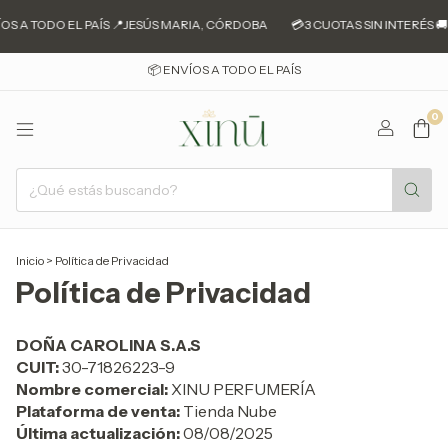
A TODO EL PAÍS 📍JESÚS MARIA, CÓRDOBA
💳3 CUOTAS SIN INTERÉS 🚚EN
📦 ENVÍOS A TODO EL PAÍS
0
Inicio
>
Política de Privacidad
Política de Privacidad
DOÑA CAROLINA S.A.S
CUIT:
30-71826223-9
Nombre comercial:
XINU PERFUMERÍA
Plataforma de venta:
Tienda Nube
Última actualización:
08/08/2025