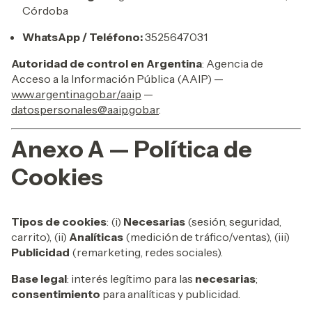
Córdoba
WhatsApp / Teléfono:
3525647031
Autoridad de control en Argentina
: Agencia de
Acceso a la Información Pública (AAIP) —
www.argentina.gob.ar/aaip
—
datospersonales@aaip.gob.ar
.
Anexo A — Política de
Cookies
Tipos de cookies
: (i)
Necesarias
(sesión, seguridad,
carrito), (ii)
Analíticas
(medición de tráfico/ventas), (iii)
Publicidad
(remarketing, redes sociales).
Base legal
: interés legítimo para las
necesarias
;
consentimiento
para analíticas y publicidad.