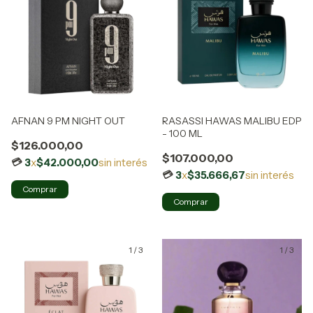
AFNAN 9 PM NIGHT OUT
RASASSI HAWAS MALIBU EDP
- 100 ML
$126.000,00
$107.000,00
3
x
$42.000,00
sin interés
3
x
$35.666,67
sin interés
1
/
3
1
/
3