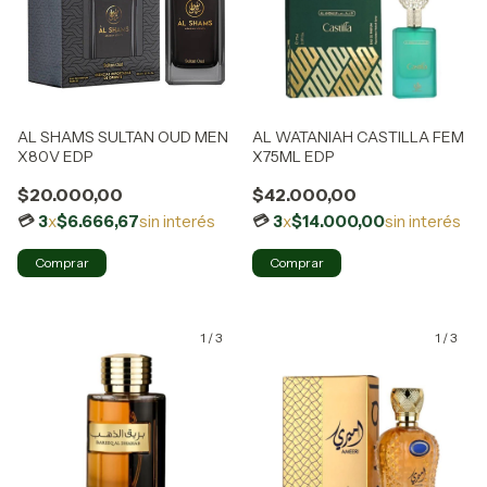
AL SHAMS SULTAN OUD MEN
AL WATANIAH CASTILLA FEM
X80V EDP
X75ML EDP
$20.000,00
$42.000,00
3
x
$6.666,67
sin interés
3
x
$14.000,00
sin interés
1
/
3
1
/
3