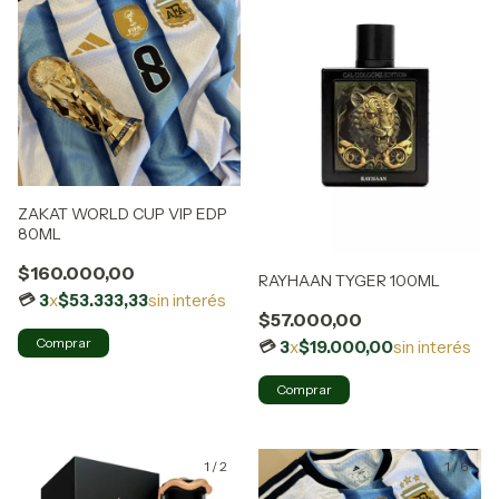
ZAKAT WORLD CUP VIP EDP
80ML
$160.000,00
RAYHAAN TYGER 100ML
3
x
$53.333,33
sin interés
$57.000,00
Comprar
3
x
$19.000,00
sin interés
1
/
2
1
/
6