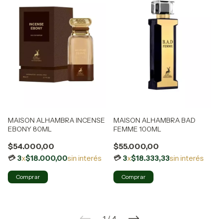
MAISON ALHAMBRA INCENSE
MAISON ALHAMBRA BAD
EBONY 80ML
FEMME 100ML
$54.000,00
$55.000,00
3
x
$18.000,00
sin interés
3
x
$18.333,33
sin interés
1
/
4