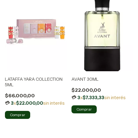
LATAFFA YARA COLLECTION
AVANT 30ML
5ML
$22.000,00
$66.000,00
3
x
$7.333,33
sin interés
3
x
$22.000,00
sin interés