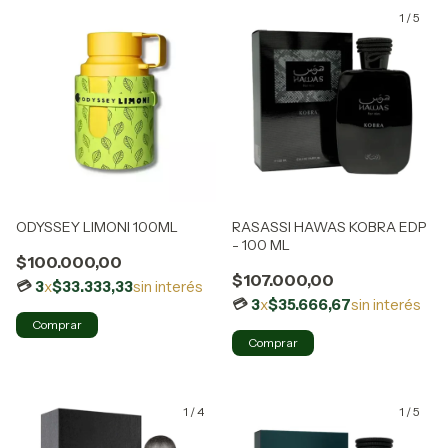
1
/
5
ODYSSEY LIMONI 100ML
RASASSI HAWAS KOBRA EDP
- 100 ML
$100.000,00
$107.000,00
3
x
$33.333,33
sin interés
3
x
$35.666,67
sin interés
1
/
4
1
/
5