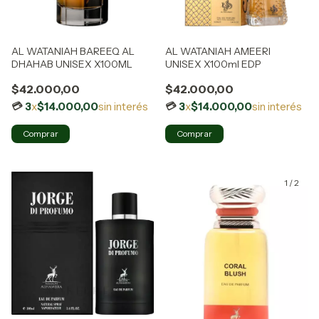
AL WATANIAH BAREEQ AL
AL WATANIAH AMEERI
DHAHAB UNISEX X100ML
UNISEX X100ml EDP
$42.000,00
$42.000,00
3
x
$14.000,00
sin interés
3
x
$14.000,00
sin interés
1
/
2