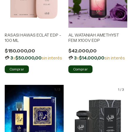
RASASI HAWAS ECLAT EDP -
AL WATANIAH AMETHYST
100 ML
FEM X100V EDP
$150.000,00
$42.000,00
3
x
$50.000,00
sin interés
3
x
$14.000,00
sin interés
1
/
3
1
/
3