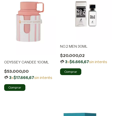
NO.2 MEN 30ML
$20.000,02
3
x
$6.666,67
sin interés
ODYSSEY CANDEE 100ML
$53.000,00
3
x
$17.666,67
sin interés