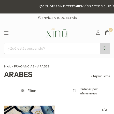
💳3 CUOTAS SIN INTERÉS 🚚ENVÍOS A TODO EL PAÍS 📍JESÚS MA
📦 ENVÍOS A TODO EL PAÍS
0
Inicio
>
FRAGANCIAS
>
ARABES
ARABES
214 productos
Ordenar por:
Filtrar
Más vendidos
1
/
4
1
/
2