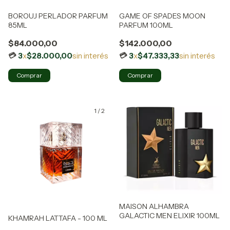
BOROUJ PERLADOR PARFUM
GAME OF SPADES MOON
85ML
PARFUM 100ML
$84.000,00
$142.000,00
3
x
$28.000,00
sin interés
3
x
$47.333,33
sin interés
1
/
2
MAISON ALHAMBRA
GALACTIC MEN ELIXIR 100ML
KHAMRAH LATTAFA - 100 ML