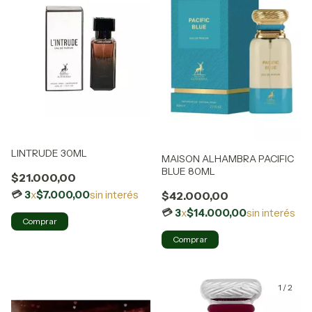
LINTRUDE 30ML
MAISON ALHAMBRA PACIFIC
BLUE 80ML
$21.000,00
3
x
$7.000,00
sin interés
$42.000,00
3
x
$14.000,00
sin interés
1
/
2