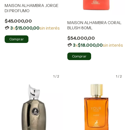
MAISON ALHAMBRA JORGE
DI PROFUMO
$45.000,00
MAISON ALHAMBRA CORAL
BLUSH 80ML
3
x
$15.000,00
sin interés
$54.000,00
3
x
$18.000,00
sin interés
1
/
2
1
/
2