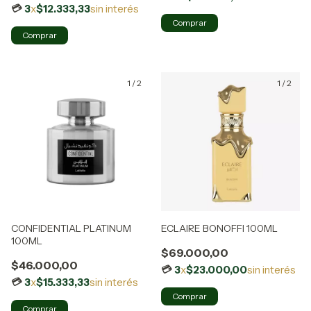
3
x
$12.333,33
sin interés
1
/
2
1
/
2
CONFIDENTIAL PLATINUM
ECLAIRE BONOFFI 100ML
100ML
$69.000,00
$46.000,00
3
x
$23.000,00
sin interés
3
x
$15.333,33
sin interés