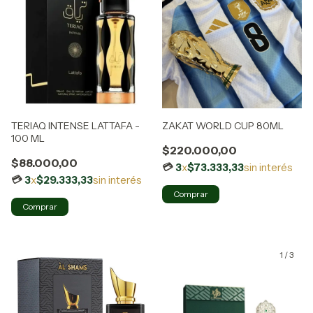
TERIAQ INTENSE LATTAFA -
ZAKAT WORLD CUP 80ML
100 ML
$220.000,00
$88.000,00
3
x
$73.333,33
sin interés
3
x
$29.333,33
sin interés
Comprar
1
/
3