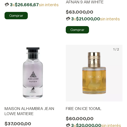
AFNAN 9 AM WHITE
3
x
$26.666,67
sin interés
$63.000,00
3
x
$21.000,00
sin interés
1
/
2
MAISON ALHAMBRA JEAN
FIRE ON ICE 100ML
LOWE MATIERE
$60.000,00
$37.000,00
3
x
$20.000,00
sin interés