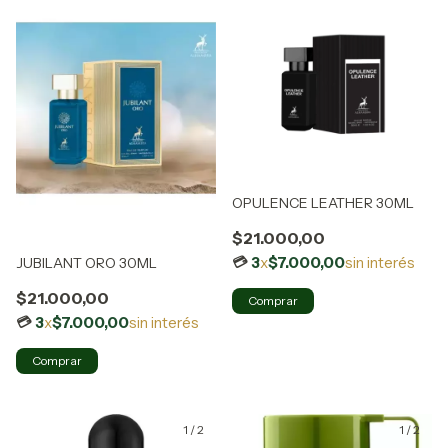
OPULENCE LEATHER 30ML
$21.000,00
3
x
$7.000,00
sin interés
JUBILANT ORO 30ML
$21.000,00
3
x
$7.000,00
sin interés
1
/
2
1
/
2