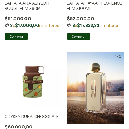
LATTAFA ANA ABIYEDH
LATTAFA HAYAATI FLORENCE
ROUGE FEM X60ML
FEM X100ML
$51.000,00
$52.000,00
3
x
$17.000,00
sin interés
3
x
$17.333,33
sin interés
1
/
2
ODYSEY DUBAI CHOCOLATE
$80.000,00