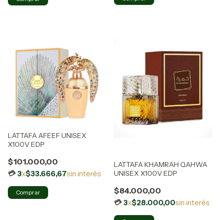
LATTAFA AFEEF UNISEX
X100V EDP
$101.000,00
LATTAFA KHAMRAH QAHWA
UNISEX X100V EDP
3
x
$33.666,67
sin interés
$84.000,00
3
x
$28.000,00
sin interés