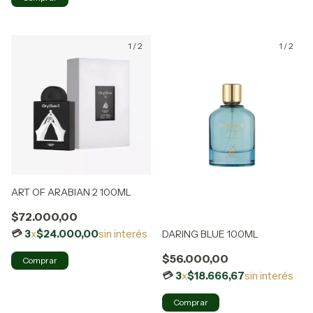
1
/
2
1
/
2
ART OF ARABIAN 2 100ML
$72.000,00
3
x
$24.000,00
sin interés
DARING BLUE 100ML
$56.000,00
3
x
$18.666,67
sin interés