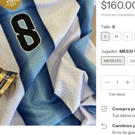
$160.0
Precio sin impuestos
Talle:
S
S
M
L
Jugador:
MESSI 
MESSI (10)
JU
5
en stock
Compra p
Tus datos c
Cambios y
Si no te gu