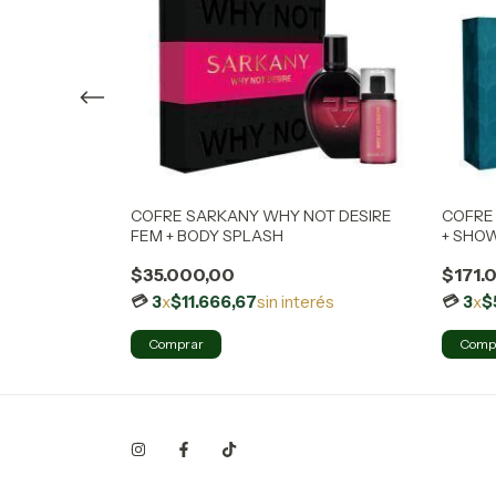
 EDT +
terés
COFRE SARKANY WHY NOT DESIRE
COFRE 
FEM + BODY SPLASH
+ SHO
$35.000,00
$171.
3
x
$11.666,67
sin interés
3
x
$