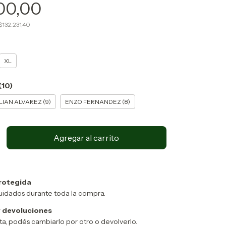
00,00
$132.231,40
XL
(10)
LIAN ALVAREZ (9)
ENZO FERNANDEZ (8)
rotegida
uidados durante toda la compra.
 devoluciones
sta, podés cambiarlo por otro o devolverlo.