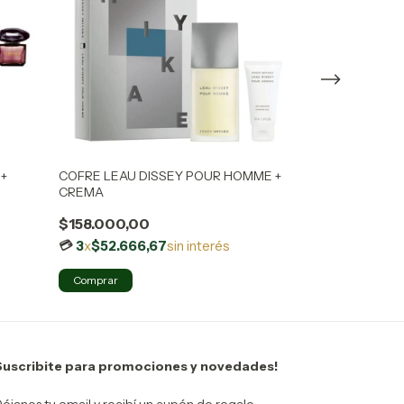
+
COFRE LEAU DISSEY POUR HOMME +
COFRE ARMANI
CREMA
TRAVEL + BL
$158.000,00
$280.000,0
3
x
$52.666,67
sin interés
3
x
$93.333,
Suscribite para promociones y novedades!
éjanos tu email y recibí un cupón de regalo