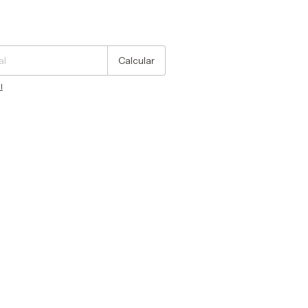
Cambiar CP
Calcular
l