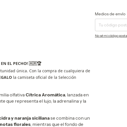
Entregas para el CP:
Medios de envío
No sé mi código posta
 EN EL PECHO!
🇦🇷🏆
tunidad única. Con la compra de cualquiera de
EGALO
la camiseta oficial de la Selección
ilia olfativa
Cítrica Aromática
, lanzada en
 que representa el lujo, la adrenalina y la
idra y naranja siciliana
se combina con un
 notas florales
, mientras que el fondo de