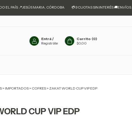
L PAÍS 📍JESÚS MARIA, CÓRDOBA
💳3 CUOTAS SIN INTERÉS 🚚ENVÍOS A TO
Entrá
/
Carrito
(
0
)
Registráte
$0,00
S
>
IMPORTADOS
>
COFRES
>
ZAKAT WORLD CUP VIP EDP
WORLD CUP VIP EDP