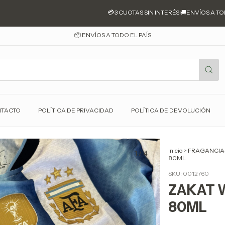
💳3 CUOTAS SIN INTERÉS 🚚ENVÍOS A TODO E
📦 ENVÍOS A TODO EL PAÍS
TACTO
POLÍTICA DE PRIVACIDAD
POLÍTICA DE DEVOLUCIÓN
Inicio
>
FRAGANCIA
1
/
4
80ML
SKU:
0012760
ZAKAT 
80ML