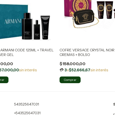
ARMANI CODE 125ML + TRAVEL
COFRE VERSACE CRYSTAL NOIR 
WER GEL
CREMAS + BOLSO
000,00
$158.000,00
57.000,00
sin interés
3
x
$52.666,67
sin interés
543525647031
+543525647031
D